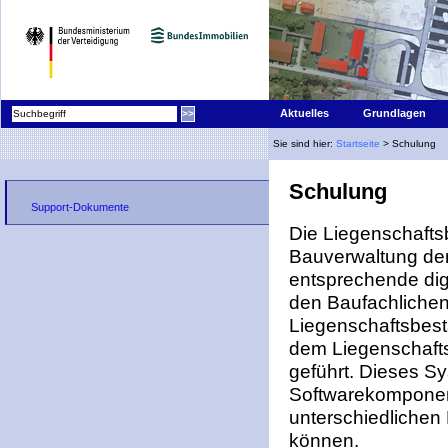
|
Aktuelles
Grundlagen
Sie sind hier:
Startseite
> Schulung
Schulung
Support-Dokumente
Die Liegenschafts
Bauverwaltung der
entsprechende di
den Baufachlichen 
Liegenschaftsbes
dem Liegenschaft
geführt. Dieses S
Softwarekomponen
unterschiedlichen
können.