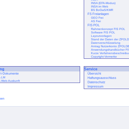
INSA (EFA-Modus)
INSA im Web
BS BoGwS/KMR
FS Freianlagen
GEO Frei
AS Frei
FIS POL
Rahmenkonzept FIS POL
Software FIS POL
Layoutvorlagen
Stand der Daten der ZPOL
Datenverschlüsselung
Antrag Nutzerkonto ZPOLD
Anwendungshandbücher FI
Kurze Verfahrensbeschreib
Copyright-Vermerke
ng
Service
rt-Dokumente
Übersicht
A LM
Haftungsausschluss
A Web-Auskunft
Datenschutz
Impressum
ben