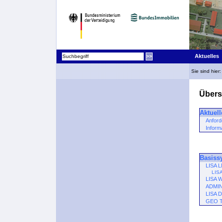
Aktuelles
Sie sind hier
Übers
Aktuell
Anford
Inform
Basiss
LISA 
LIS
LISA 
ADMI
LISA 
GEO 