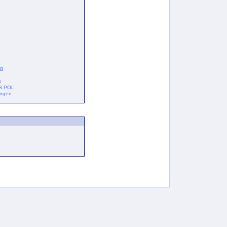
DB
B
S POL
ungen