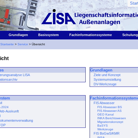
Star
|
|
|
|
Grundlagen
Basissystem
Fachinformationssysteme
Schulung
:
Startseite
>
Service
> Übersicht
icht
es
Grundlagen
erungsanalyse LISA
Ziele und Konzept
ationsarchiv
Systemumstellung
DV-Werkzeuge
ystem
Fachinformationssystem
LM
FIS Abwasser
A 2024
FIS Abwasser BS
FIS Abwasser AS
Web-Auskunft
GEO Kanal
N
INKA Berichtswesen
Dokumentenverwaltung
Migrationskonzept
TOP
BaSYS
Werkzeuge
FIS BoGwS/KMR
INSA